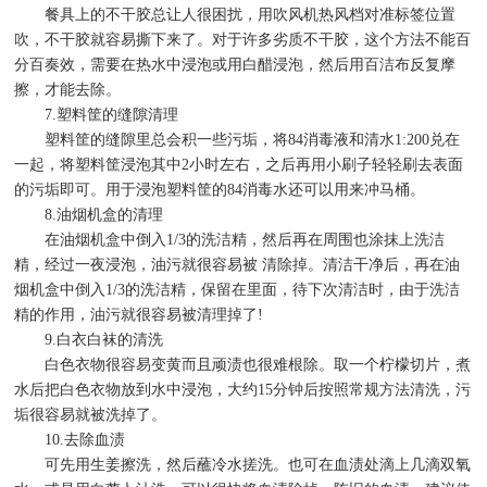
餐具上的不干胶总让人很困扰，用吹风机热风档对准标签位置
吹，不干胶就容易撕下来了。对于许多劣质不干胶，这个方法不能百
分百奏效，需要在热水中浸泡或用白醋浸泡，然后用百洁布反复摩
擦，才能去除。
7.塑料筐的缝隙清理
塑料筐的缝隙里总会积一些污垢，将84消毒液和清水1:200兑在
一起，将塑料筐浸泡其中2小时左右，之后再用小刷子轻轻刷去表面
的污垢即可。用于浸泡塑料筐的84消毒水还可以用来冲马桶。
8.油烟机盒的清理
在油烟机盒中倒入1/3的洗洁精，然后再在周围也涂抹上洗洁
精，经过一夜浸泡，油污就很容易被 清除掉。清洁干净后，再在油
烟机盒中倒入1/3的洗洁精，保留在里面，待下次清洁时，由于洗洁
精的作用，油污就很容易被清理掉了!
9.白衣白袜的清洗
白色衣物很容易变黄而且顽渍也很难根除。取一个柠檬切片，煮
水后把白色衣物放到水中浸泡，大约15分钟后按照常规方法清洗，污
垢很容易就被洗掉了。
10.去除血渍
可先用生姜擦洗，然后蘸冷水搓洗。也可在血渍处滴上几滴双氧